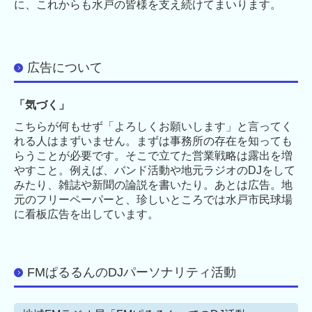
に、これからも水戸の皆様を支え続けてまいります。
メディア・書籍・地域貢献
メディア・書籍
広告について
SNS等紹介
地域への貢献
「気づく」
増山英和もうひとつの顔…
こちらが何もせず「よろしくお願いします」と言ってく
れる人はまずいません。まずは事務所の存在を知っても
らうことが必要です。そこで立てた営業戦略は露出を増
やすこと。例えば、バンド活動や地元ラジオのDJをして
みたり、雑誌や新聞の論説を書いたり。あとは広告。地
元のフリーペーパーと、珍しいところでは水戸市民球場
に看板広告を出しています。
FMぱるるんのDJパーソナリティ活動