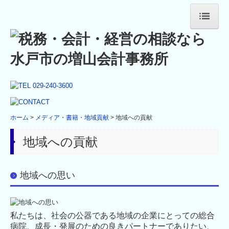
ホーム
事務所紹介
社長挨拶・プロフィール
経営理念
ホーム
メディア・書籍・地域貢献
地域への貢献
会社概要・アクセス・グループ企業
当事務所の特長
地域への貢献
法人・個人事業主の方へ
地域への思い
税務会計・巡回監査
経営コンサルティング
私たちは、社会の公器である地域の企業にとっての総合
デジタル化支援
病院、成長・発展のための良きパートナーでありたい、