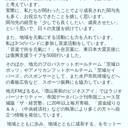
と考えています。
お客様のメディア掲載情報
実際に、私たちが関わったことでより成長された関与先
も多く、お役立ちできたことを嬉しく思います。
事業承継をお考えの方へ
関与先の経営を「少しでも良くしたい、成長させたい」
という思いで、日々の支援を続けています。
相続でお困りの方へ
また、地域を元氣にする活動にも力を入れています。
セミナー・イベント
私は3つのバンドに参加し音楽活動をしています。
「音楽で街を元氣に！」を合言葉に、東日本大震災後に
は復興支援ライブを50回行いました。
セミナー・講演のご案内
そのほか、地元のプロバスケットボールチーム「茨城ロ
実施セミナーレポート
ボッツ」やアメリカンフットボールチーム「茨城セイ
バーズ」のスポンサーとして、また水戸市民球場などへ
公庫相談会の日程
の看板広告など、スポーツ振興にも協力しています。
お役立ち情報
地元FMぱるるん「増山英和のビジネスアイ」ではラジオ
パーソナリティー、帝国データバンク刊帝国ニュース茨
事務所通信
城版「ザ・経営塾」に20年以上毎月寄稿、「資金繰りＱ
＆Ａ」（中央経済社）などの執筆により多くの方々へ役
ラジオ「ビジネス・アイ」
立つ情報を発信しています。
情報誌「和を！Wow !!」
地域とともに歩み、地域とともに成長する、をモットー