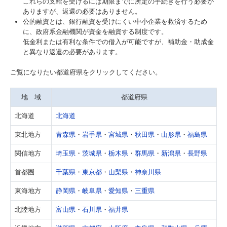
これらの支給を受けるには期限までに所定の手続きを行う必要が
お客様のメディア掲載情報
ありますが、返還の必要はありません。
公的融資とは、銀行融資を受けにくい中小企業を救済するため
事業承継をお考えの方へ
に、政府系金融機関が資金を融資する制度です。
低金利または有利な条件での借入が可能ですが、補助金・助成金
と異なり返還の必要があります。
相続でお困りの方へ
ご覧になりたい都道府県をクリックしてください。
セミナー・イベント
地 域
都道府県
セミナー・講演のご案内
北海道
北海道
実施セミナーレポート
東北地方
青森県
・
岩手県
・
宮城県
・
秋田県
・
山形県
・
福島県
公庫相談会の日程
関信地方
埼玉県
・
茨城県
・
栃木県
・
群馬県
・
新潟県
・
長野県
お役立ち情報
首都圏
千葉県
・
東京都
・
山梨県
・
神奈川県
事務所通信
東海地方
静岡県
・
岐阜県
・
愛知県
・
三重県
ラジオ「ビジネス・アイ」
北陸地方
富山県
・
石川県
・
福井県
情報誌「和を！Wow !!」