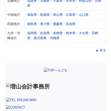
近畿地方
滋賀県
・
京都府
・
大阪府
・
奈良県
・
和歌山県
・
兵庫
メディア・書籍・地域貢献
県
中国地方
鳥取県
・
島根県
・
岡山県
・
広島県
・
山口県
メディア・書籍
四国地方
徳島県
・
香川県
・
愛媛県
・
高知県
SNS等紹介
九州・沖
福岡県
・
佐賀県
・
長崎県
・
熊本県
・
大分県
・
宮崎
地域への貢献
縄地方
県
・
鹿児島県
・
沖縄県
増山英和もうひとつの顔…
▲ 戻る