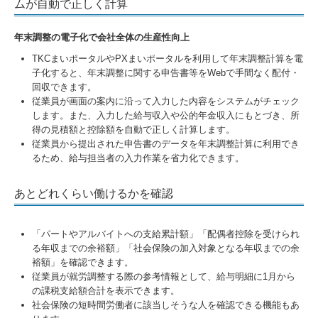
ムが自動で正しく計算
年末調整の電子化で会社全体の生産性向上
TKCまいポータルやPXまいポータルを利用して年末調整計算を電
子化すると、年末調整に関する申告書等をWebで手間なく配付・
回収できます。
従業員が画面の案内に沿って入力した内容をシステムがチェック
します。また、入力した給与収入や公的年金収入にもとづき、所
得の見積額と控除額を自動で正しく計算します。
従業員から提出された申告書のデータを年末調整計算に利用でき
るため、給与担当者の入力作業を省力化できます。
あとどれくらい働けるかを確認
「パートやアルバイトへの支給累計額」「配偶者控除を受けられ
る年収までの余裕額」「社会保険の加入対象となる年収までの余
裕額」を確認できます。
従業員が就労調整する際の参考情報として、給与明細に1月から
の課税支給額合計を表示できます。
社会保険の短時間労働者に該当しそうな人を確認できる機能もあ