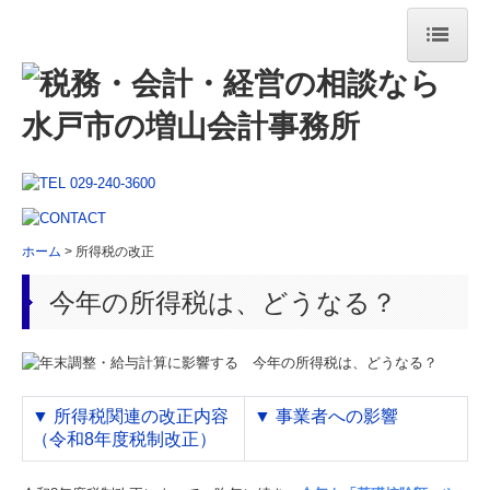
ホーム
事務所紹介
社長挨拶・プロフィール
経営理念
ホーム
所得税の改正
会社概要・アクセス・グループ企業
今年の所得税は、どうなる？
当事務所の特長
法人・個人事業主の方へ
税務会計・巡回監査
▼
所得税関連の改正内容
▼
事業者への影響
経営コンサルティング
（令和8年度税制改正）
デジタル化支援