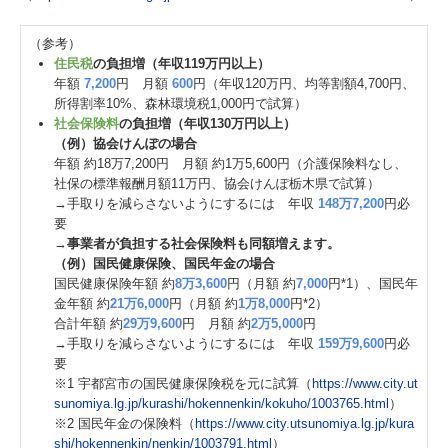
（参考）
住民税
の負担増（年収119万円以上）
年額
7,200
円 月額
600
円（年収120万円、均等割額4,700円、
所得割率10%、森林環境税1,000円で試算）
社会保険料
の負担増（年収130万円以上）
（例）協会けんぽの場合
年額 約18万7,200円 月額 約1万5,600円（介護保険料なし、
社保の標準報酬月額11万円、協会けんぽ栃木県で試算）
→手取りを減らさないようにするには 年収
148万7,200
円必
要
→
事業者が負担する社会保険料も同額増えます。
（例）国民健康保険、国民年金の場合
国民健康保険年額 約
8万3,600
円（月額 約
7,000
円*1）、国民年
金年額 約
21万6,000
円（月額 約
1万8,000
円*2）
合計年額 約
29万9,600
円 月額 約
2万5,000
円
→手取りを減らさないようにするには 年収
159万9,600
円必
要
※1 宇都宮市の国民健康保険税を元に試算（
https://www.city.ut
sunomiya.lg.jp/kurashi/hokennenkin/kokuho/1003765.html
）
※2 国民年金の保険料（
https://www.city.utsunomiya.lg.jp/kura
shi/hokennenkin/nenkin/1003791.html
）