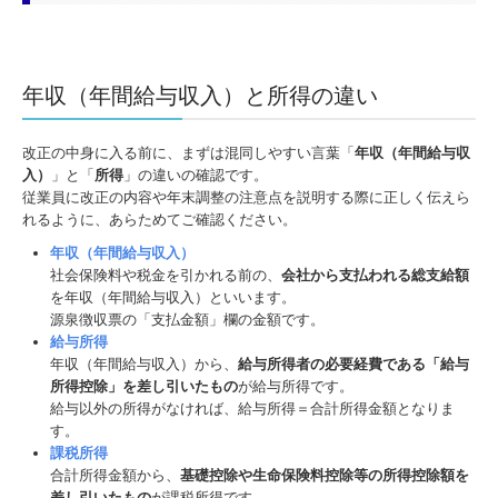
メディア・書籍・地域貢献
メディア・書籍
年収（年間給与収入）と所得の違い
SNS等紹介
改正の中身に入る前に、まずは混同しやすい言葉「
年収（年間給与収
地域への貢献
入）
」と「
所得
」の違いの確認です。
増山英和もうひとつの顔…
従業員に改正の内容や年末調整の注意点を説明する際に正しく伝えら
れるように、あらためてご確認ください。
年収（年間給与収入）
社会保険料や税金を引かれる前の、
会社から支払われる総支給額
を年収（年間給与収入）といいます。
源泉徴収票の「支払金額」欄の金額です。
給与所得
年収（年間給与収入）から、
給与所得者の必要経費である「給与
所得控除」を差し引いたもの
が給与所得です。
給与以外の所得がなければ、給与所得＝合計所得金額となりま
す。
課税所得
合計所得金額から、
基礎控除や生命保険料控除等の所得控除額を
差し引いたもの
が課税所得です。