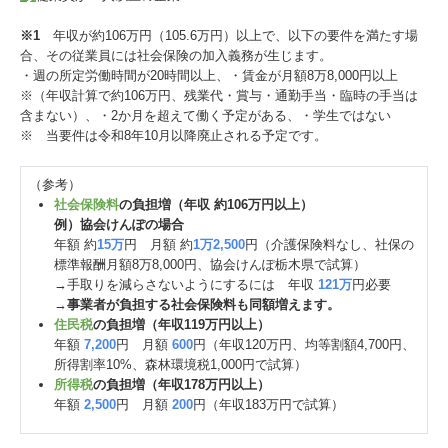
※1
年収が約106万円（105.6万円）以上で、以下の要件を満たす場
合、その従業員には社会保険の加入義務が生じます。
・週の所定労働時間が20時間以上、・賃金が月額8万8,000円以上
※（年収計算で約106万円、残業代・賞与・通勤手当・臨時の手当は
含まない）、・2か月を超えて働く予定がある、・学生ではない
※ 当要件は令和8年10月以降廃止される予定です。
（参考）
社会保険料
の負担増（年収 約106万円以上）
例）協会けんぽの場合
年額 約
15万
円 月額 約
1万2,500
円（介護保険料なし、社保の
標準報酬月額8万8,000円、協会けんぽ栃木県で試算）
→手取りを減らさないようにするには 年収
121万
円必要
→
事業者が負担する社会保険料も同額増えます。
住民税
の負担増（年収119万円以上）
年額
7,200
円 月額
600
円（年収120万円、均等割額4,700円、
所得割率10%、森林環境税1,000円で試算）
所得税
の負担増（年収178万円以上）
年額
2,500
円 月額
200
円（年収183万円で試算）