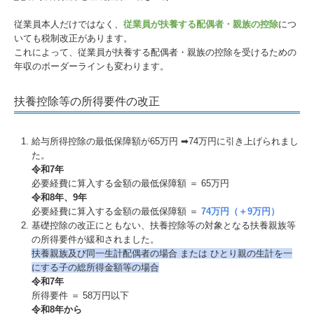
従業員本人だけではなく、
従業員が扶養する配偶者・親族の控除
につ
いても税制改正があります。
これによって、従業員が扶養する配偶者・親族の控除を受けるための
年収のボーダーラインも変わります。
扶養控除等の所得要件の改正
給与所得控除の最低保障額が65万円 ➡74万円に引き上げられまし
た。
令和7年
必要経費に算入する金額の最低保障額 ＝ 65万円
令和8年、9年
必要経費に算入する金額の最低保障額 ＝
74万円（＋9万円）
基礎控除の改正にともない、扶養控除等の対象となる扶養親族等
の所得要件が緩和されました。
扶養親族及び同⼀⽣計配偶者の場合 または ひとり親の⽣計を⼀
にする⼦の総所得⾦額等の場合
令和7年
所得要件 ＝ 58万円以下
令和8年から