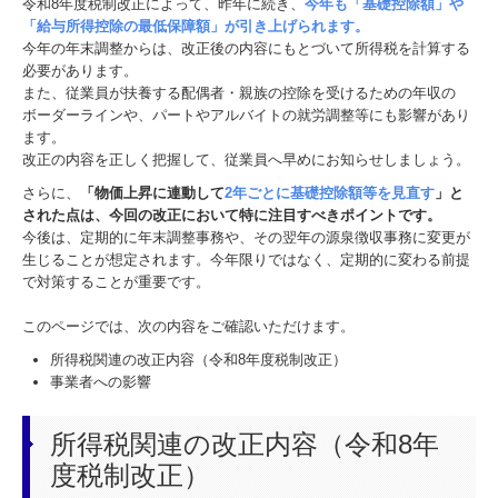
令和8年度税制改正によって、昨年に続き、
今年も「基礎控除額」や
お客様のメディア掲載情報
「給与所得控除の最低保障額」が引き上げられます。
今年の年末調整からは、改正後の内容にもとづいて所得税を計算する
事業承継をお考えの方へ
必要があります。
また、従業員が扶養する配偶者・親族の控除を受けるための年収の
ボーダーラインや、パートやアルバイトの就労調整等にも影響があり
相続でお困りの方へ
ます。
改正の内容を正しく把握して、従業員へ早めにお知らせしましょう。
セミナー・イベント
さらに、
「物価上昇に連動して
2年ごとに基礎控除額等を見直す
」と
された点は、今回の改正において特に注目すべきポイントです。
セミナー・講演のご案内
今後は、定期的に年末調整事務や、その翌年の源泉徴収事務に変更が
実施セミナーレポート
生じることが想定されます。今年限りではなく、定期的に変わる前提
で対策することが重要です。
公庫相談会の日程
このページでは、次の内容をご確認いただけます。
お役立ち情報
所得税関連の改正内容（令和8年度税制改正）
事業者への影響
事務所通信
ラジオ「ビジネス・アイ」
所得税関連の改正内容（令和8年
度税制改正）
情報誌「和を！Wow !!」