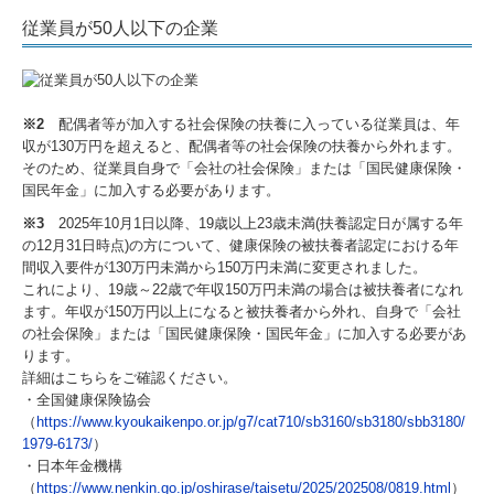
従業員が50人以下の企業
※2
配偶者等が加入する社会保険の扶養に入っている従業員は、年
収が130万円を超えると、配偶者等の社会保険の扶養から外れます。
そのため、従業員自身で「会社の社会保険」または「国民健康保険・
国民年金」に加入する必要があります。
※3
2025年10月1日以降、19歳以上23歳未満(扶養認定日が属する年
の12月31日時点)の方について、健康保険の被扶養者認定における年
間収入要件が130万円未満から150万円未満に変更されました。
これにより、19歳～22歳で年収150万円未満の場合は被扶養者になれ
ます。年収が150万円以上になると被扶養者から外れ、自身で「会社
の社会保険」または「国民健康保険・国民年金」に加入する必要があ
ります。
詳細はこちらをご確認ください。
・全国健康保険協会
（
https://www.kyoukaikenpo.or.jp/g7/cat710/sb3160/sb3180/sbb3180/
1979-6173/
）
・日本年金機構
（
https://www.nenkin.go.jp/oshirase/taisetu/2025/202508/0819.html
）