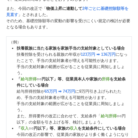
また、今回の改正で「
物価上昇に連動して
2年ごとに基礎控除額等を
見直す
」とされました。
そのため、基礎控除額等の変動の影響を受けにくい規定の検討が必要
となる場合もあります。
（例）
扶養親族に当たる家族を家族手当の支給対象としている場合
扶養控除を受けられる親族の年収が
123万円 ➡ 136万円
になっ
たことで、手当の支給対象者が増える可能性があります。
手当の支給対象の範囲が広がることを従業員に周知しましょ
う。
「
給与所得
○○円以下」等、従業員本人や家族の
所得
を支給条
件にしている場合
給与所得控除が
65万円 ➡ 74万円
に9万円引き上げられたた
め、手当の支給対象者が増える可能性があります。
手当の支給対象の範囲が広がることを従業員に周知しましょ
う。
また、所得要件の改正に合わせて、支給条件「
給与所得
○○円
以下」の金額を引き上げる等、検討しましょう。
「
収入
○○円以下」等、家族の
収入
を支給条件にしている場合
今回の改正の影響で、従業員の家族がより多く働くようになり