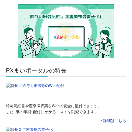
お客様のメディア掲載情報
事業承継をお考えの方へ
相続でお困りの方へ
セミナー・イベント
セミナー・講演のご案内
実施セミナーレポート
PXまいポータルの特長
公庫相談会の日程
お役立ち情報
事務所通信
給与明細書や源泉徴収票をWebで安全に配付できます。
また､紙の印刷･配付にかかるコストを削減できます。
ラジオ「ビジネス・アイ」
> 詳細はこちら
情報誌「和を！Wow !!」