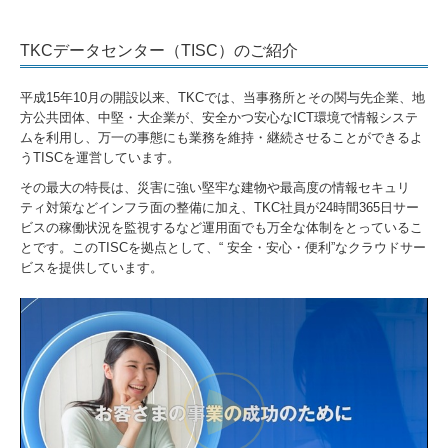
TKCデータセンター（TISC）のご紹介
平成15年10月の開設以来、TKCでは、当事務所とその関与先企業、地
方公共団体、中堅・大企業が、安全かつ安心なICT環境で情報システ
ムを利用し、万一の事態にも業務を維持・継続させることができるよ
うTISCを運営しています。
その最大の特長は、災害に強い堅牢な建物や最高度の情報セキュリ
ティ対策などインフラ面の整備に加え、TKC社員が24時間365日サー
ビスの稼働状況を監視するなど運用面でも万全な体制をとっているこ
とです。このTISCを拠点として、“ 安全・安心・便利”なクラウドサー
ビスを提供しています。