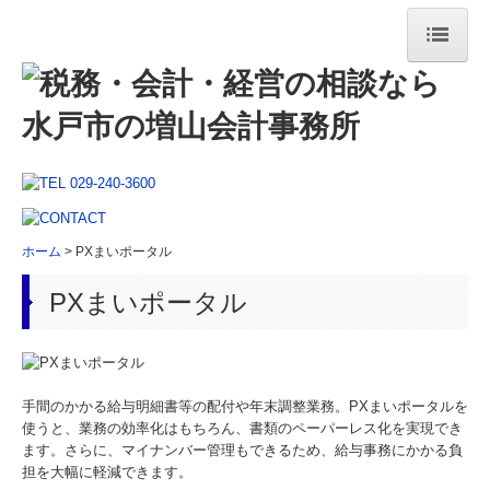
ホーム
事務所紹介
社長挨拶・プロフィール
経営理念
ホーム
PXまいポータル
会社概要・アクセス・グループ企業
PXまいポータル
当事務所の特長
法人・個人事業主の方へ
税務会計・巡回監査
手間のかかる給与明細書等の配付や年末調整業務。PXまいポータルを
使うと、業務の効率化はもちろん、書類のペーパーレス化を実現でき
経営コンサルティング
ます。さらに、マイナンバー管理もできるため、給与事務にかかる負
デジタル化支援
担を大幅に軽減できます。